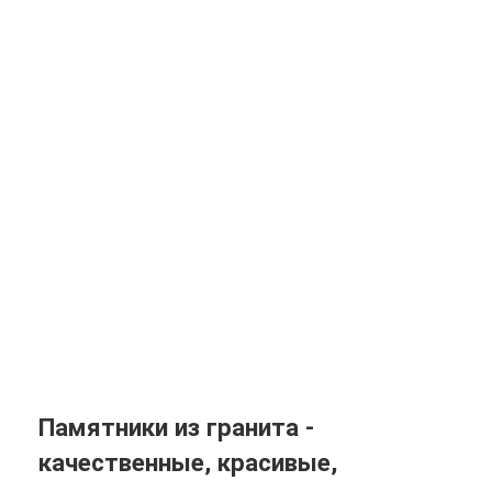
Памятник резной ПМР-249
58900 ₽
В корзину
Памятник резной ПМР-248
54900 ₽
В корзину
Памятники из гранита -
качественные, красивые,