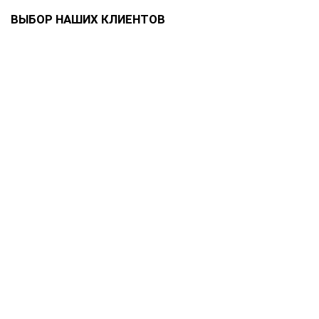
ВЫБОР НАШИХ КЛИЕНТОВ
Памятник резной ПМР-259
52900 ₽
В корзину
Памятник резной ПМР-258
54900 ₽
В корзину