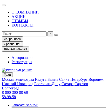
О КОМПАНИИ
АКЦИИ
ОТЗЫВЫ
КОНТАКТЫ
×
Избранное
0
Сравнение
0
Личный кабинет
Авторизация
Регистрация
Тула
Москва
Зеленоград
Калуга
Рязань
Санкт-Петербург
Воронеж
Нижний Новгород
Ростов-на-Дону
Самара
Саратов
Волгоград
8-800-300-88-60
58-98-58
Заказать звонок