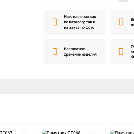
Изготовление как
В
по каталогу, так и
л
на заказ по фото
У
Бесплатное
к
хранение изделия
б