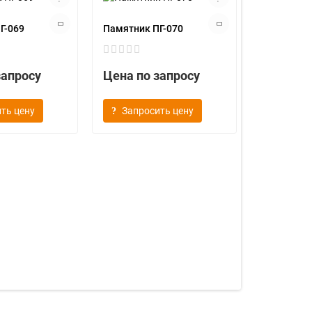
Г-069
Памятник ПГ-070
запросу
Цена по запросу
ть цену
Запросить цену
Памятник 
Цена по
Запрос