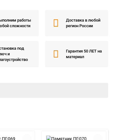
ыполним работы
Доставка в любой
юбой сложности
регион России
становка под
Гарантия 50 ЛЕТ на
люч и
материал
лагоустройство