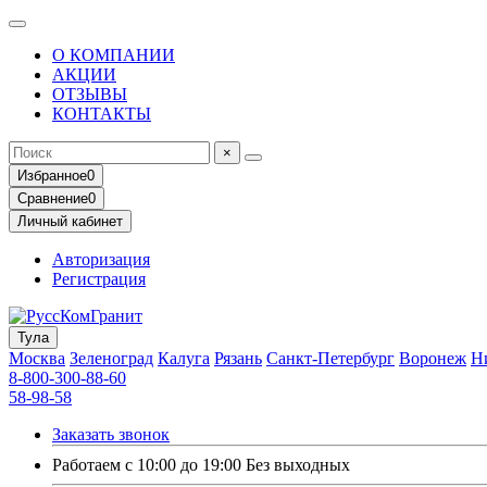
О КОМПАНИИ
АКЦИИ
ОТЗЫВЫ
КОНТАКТЫ
×
Избранное
0
Сравнение
0
Личный кабинет
Авторизация
Регистрация
Тула
Москва
Зеленоград
Калуга
Рязань
Санкт-Петербург
Воронеж
Н
8-800-300-88-60
58-98-58
Заказать звонок
Работаем с 10:00 до 19:00 Без выходных