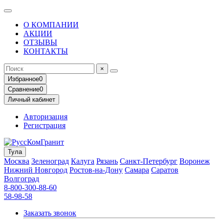
О КОМПАНИИ
АКЦИИ
ОТЗЫВЫ
КОНТАКТЫ
×
Избранное
0
Сравнение
0
Личный кабинет
Авторизация
Регистрация
Тула
Москва
Зеленоград
Калуга
Рязань
Санкт-Петербург
Воронеж
Нижний Новгород
Ростов-на-Дону
Самара
Саратов
Волгоград
8-800-300-88-60
58-98-58
Заказать звонок