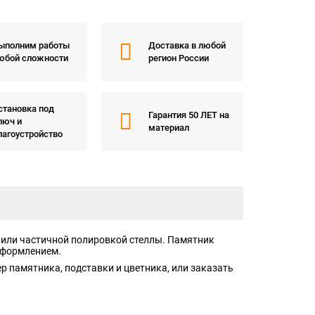
ыполним работы
Доставка в любой
юбой сложности
регион России
становка под
Гарантия 50 ЛЕТ на
люч и
материал
лагоустройство
 или частичной полировкой стеллы. Памятник
оформлением.
 памятника, подставки и цветника, или заказать