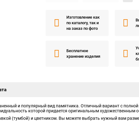
Изготовление как
В
по каталогу, так и
л
на заказ по фото
У
Бесплатное
к
хранение изделия
б
ата
аненный и популярный вид памятника. Отличный вариант с полной
ивидуальность которой придается оригинальным художественным 
вкой (тумбой) и цветником. Вы можете выбрать нужный вам размер