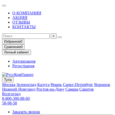
О КОМПАНИИ
АКЦИИ
ОТЗЫВЫ
КОНТАКТЫ
×
Избранное
0
Сравнение
0
Личный кабинет
Авторизация
Регистрация
Тула
Москва
Зеленоград
Калуга
Рязань
Санкт-Петербург
Воронеж
Нижний Новгород
Ростов-на-Дону
Самара
Саратов
Волгоград
8-800-300-88-60
58-98-58
Заказать звонок