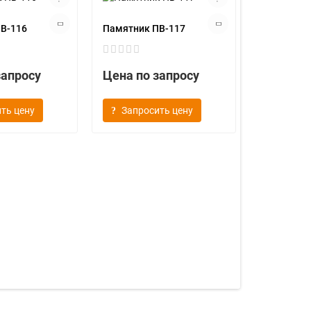
В-116
Памятник ПВ-117
запросу
Цена по запросу
ть цену
Запросить цену
Памятник 
Цена по
Запрос