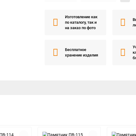
Изготовление как
В
по каталогу, так и
л
на заказ по фото
У
Бесплатное
к
хранение изделия
б