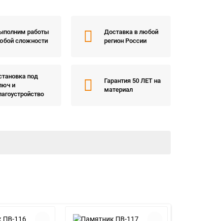
ыполним работы
Доставка в любой
юбой сложности
регион России
становка под
Гарантия 50 ЛЕТ на
люч и
материал
лагоустройство