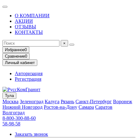
О КОМПАНИИ
АКЦИИ
ОТЗЫВЫ
КОНТАКТЫ
×
Избранное
0
Сравнение
0
Личный кабинет
Авторизация
Регистрация
Тула
Москва
Зеленоград
Калуга
Рязань
Санкт-Петербург
Воронеж
Нижний Новгород
Ростов-на-Дону
Самара
Саратов
Волгоград
8-800-300-88-60
58-98-58
Заказать звонок