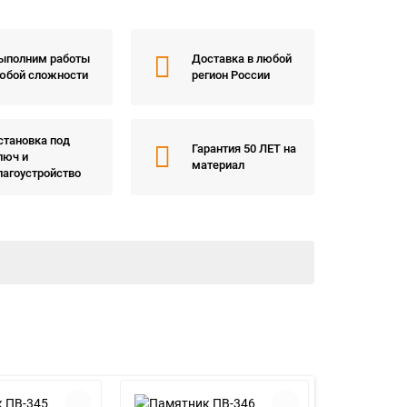
ыполним работы
Доставка в любой
юбой сложности
регион России
становка под
Гарантия 50 ЛЕТ на
люч и
материал
лагоустройство