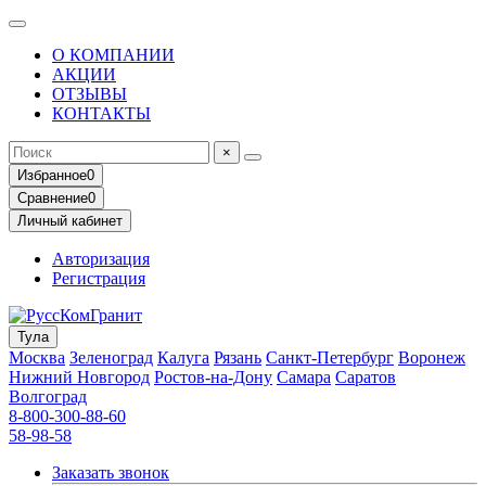
О КОМПАНИИ
АКЦИИ
ОТЗЫВЫ
КОНТАКТЫ
×
Избранное
0
Сравнение
0
Личный кабинет
Авторизация
Регистрация
Тула
Москва
Зеленоград
Калуга
Рязань
Санкт-Петербург
Воронеж
Нижний Новгород
Ростов-на-Дону
Самара
Саратов
Волгоград
8-800-300-88-60
58-98-58
Заказать звонок