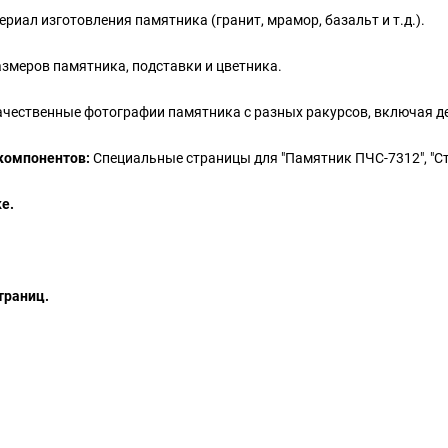
риал изготовления памятника (гранит, мрамор, базальт и т.д.).
змеров памятника, подставки и цветника.
ачественные фотографии памятника с разных ракурсов, включая д
компонентов:
Специальные страницы для "Памятник ПЧС-7312", "Стел
е.
траниц.