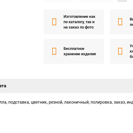
Изготовление как
В
по каталогу, так и
л
на заказ по фото
У
Бесплатное
к
хранение изделия
б
ата
лла, подставка, цветник, резной, лаконичный, полировка, заказ, и