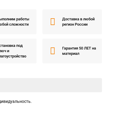
ыполним работы
Доставка в любой
юбой сложности
регион России
становка под
Гарантия 50 ЛЕТ на
люч и
материал
лагоустройство
ндивидуальность.