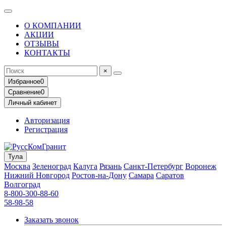
О КОМПАНИИ
АКЦИИ
ОТЗЫВЫ
КОНТАКТЫ
×
Избранное
0
Сравнение
0
Личный кабинет
Авторизация
Регистрация
Тула
Москва
Зеленоград
Калуга
Рязань
Санкт-Петербург
Воронеж
Нижний Новгород
Ростов-на-Дону
Самара
Саратов
Волгоград
8-800-300-88-60
58-98-58
Заказать звонок