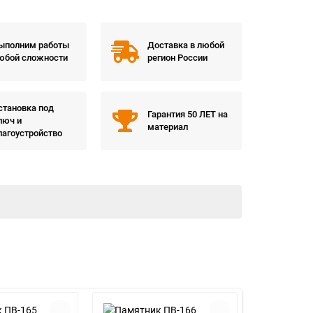
ыполним работы
Доставка в любой
юбой сложности
регион России
становка под
Гарантия 50 ЛЕТ на
люч и
материал
лагоустройство