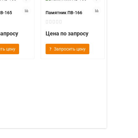
В-165
Памятник ПВ-166
запросу
Цена по запросу
ть цену
Запросить цену
Памятник 
Цена по
Запрос