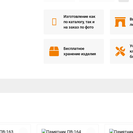
Изготовление как
В
по каталогу, так и
л
на заказ по фото
У
Бесплатное
к
хранение изделия
б