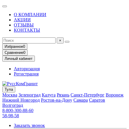
О КОМПАНИИ
АКЦИИ
ОТЗЫВЫ
КОНТАКТЫ
×
Избранное
0
Сравнение
0
Личный кабинет
Авторизация
Регистрация
Тула
Москва
Зеленоград
Калуга
Рязань
Санкт-Петербург
Воронеж
Нижний Новгород
Ростов-на-Дону
Самара
Саратов
Волгоград
8-800-300-88-60
58-98-58
Заказать звонок